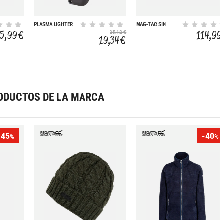
PLASMA LIGHTER
MAG-TAC SIN
CORONA
25,99 €
114,9
25,12 €
19,34 €
ODUCTOS DE LA MARCA
-45
-40
%
%