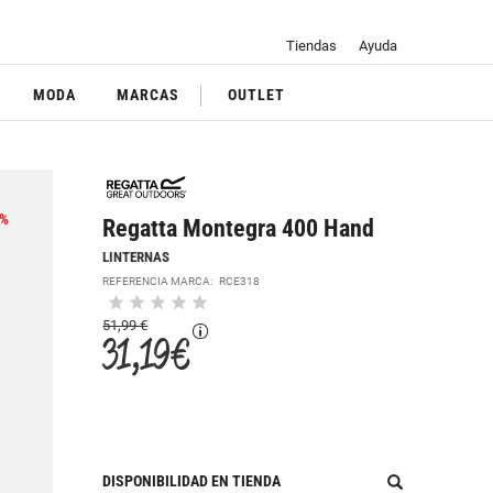
Tiendas
Ayuda
MODA
MARCAS
OUTLET
%
Regatta Montegra 400 Hand
LINTERNAS
REFERENCIA MARCA:
RCE318
51,99 €
31,19 €
DISPONIBILIDAD EN TIENDA