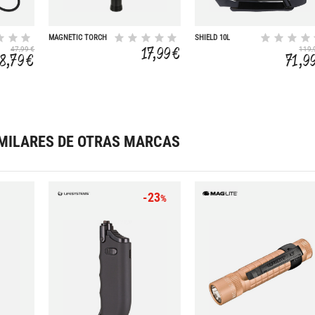
MAGNETIC TORCH
SHIELD 10L
17,99 €
47,99 €
119,
8,79 €
71,9
MILARES DE OTRAS MARCAS
-23
%