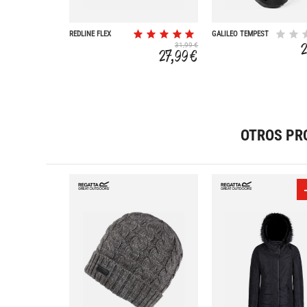
REDLINE FLEX
GALILEO TEMPEST
250LM
350- LAMPARA
31,99 €
OUTDOOR 350 LM
27,99 €
OTROS PR