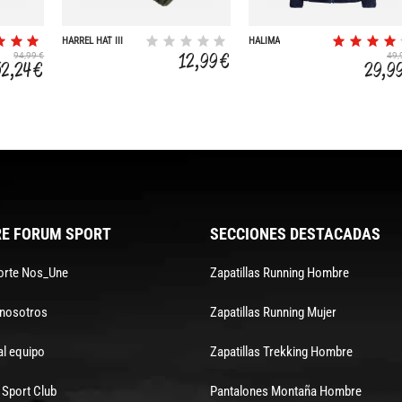
HARREL HAT III
HALIMA
12,99 €
94,99 €
49,
52,24 €
29,9
E FORUM SPORT
SECCIONES DESTACADAS
orte Nos_Une
Zapatillas Running Hombre
 nosotros
Zapatillas Running Mujer
al equipo
Zapatillas Trekking Hombre
Sport Club
Pantalones Montaña Hombre