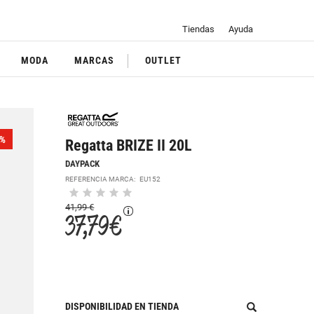
Tiendas
Ayuda
MODA
MARCAS
OUTLET
%
Regatta BRIZE II 20L
DAYPACK
REFERENCIA MARCA:
EU152
41,99 €
37,79 €
DISPONIBILIDAD EN TIENDA