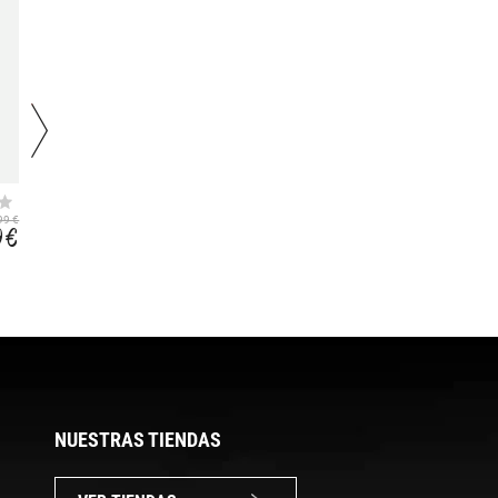
MARIZION
EDGEPOINT MID
WATERPROOF
99 €
79,99 €
74,99 €
9 €
47,99 €
37,49 €
NUESTRAS TIENDAS