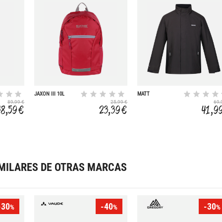
JAXON III 10L
MATT
89,99 €
25,99 €
69,
48,59 €
23,39 €
41,9
MILARES DE OTRAS MARCAS
-30
-40
-30
%
%
%