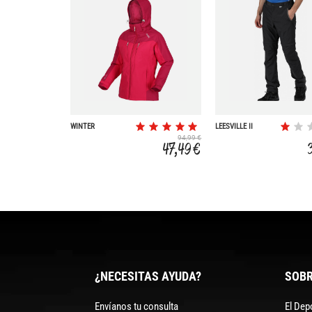
WINTER
LEESVILLE II
CALDERDALE
94,99 €
47,49 €
¿NECESITAS AYUDA?
SOBR
Envíanos tu consulta
El Dep