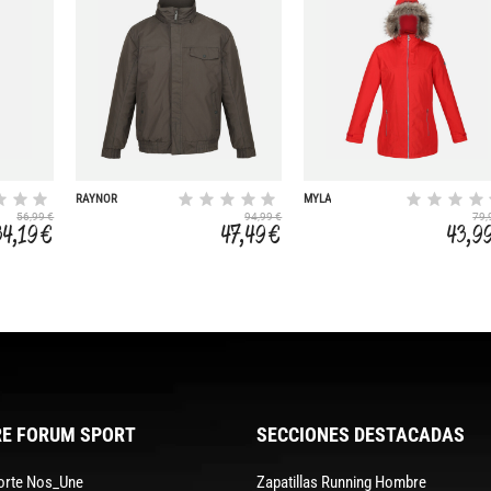
RAYNOR
MYLA
56,99 €
94,99 €
79,
34,19 €
47,49 €
43,9
E FORUM SPORT
SECCIONES DESTACADAS
orte Nos_Une
Zapatillas Running Hombre