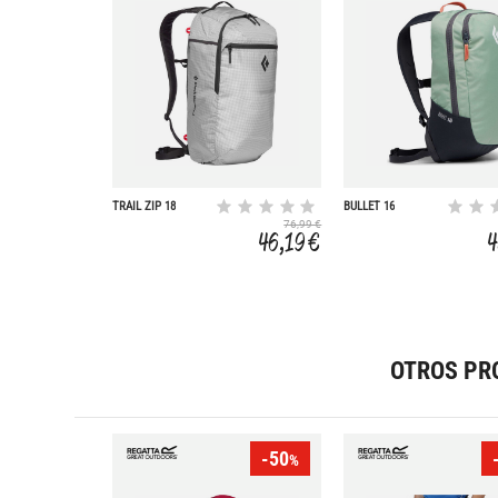
TRAIL ZIP 18
BULLET 16
76,99 €
46,19 €
4
OTROS PR
-50
%