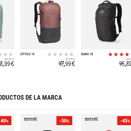
CITYGO 14
NANO 18
69,99 €
79,99 €
66,
8,99 €
47,99 €
46,8
ODUCTOS DE LA MARCA
-40
-50
-45
%
%
%