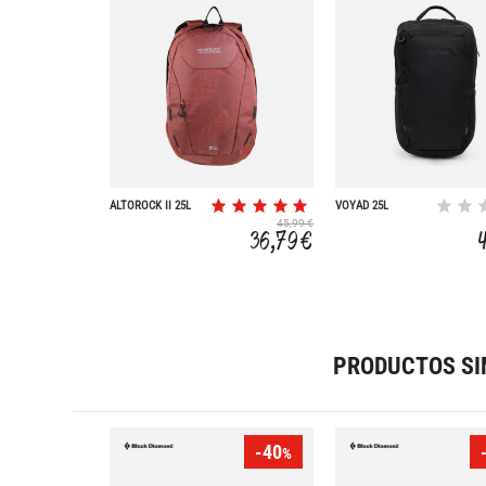
ALTOROCK II 25L
VOYAD 25L
45,99 €
36,79 €
PRODUCTOS SI
-40
%