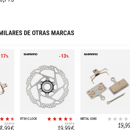
MILARES DE OTRAS MARCAS
-17
-13
%
%
RT54 C.LOCK
METAL G04S
180MM
19,9
22,99 €
22,99 €
18,99 €
19,99 €