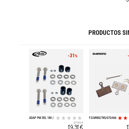
PRODUCTOS SI
-31
%
ADAP PM DEL 180 /
F.D.M985/785/675/666
160 TRAS
METAL
27,99 €
19,31 €