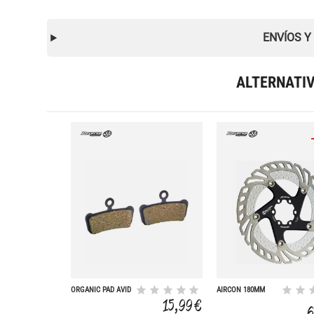
ENVÍOS Y
ALTERNATI
ORGANIC PAD AVID
AIRCON 180MM
TRAIL E7.E9.XO
15,99 €
6