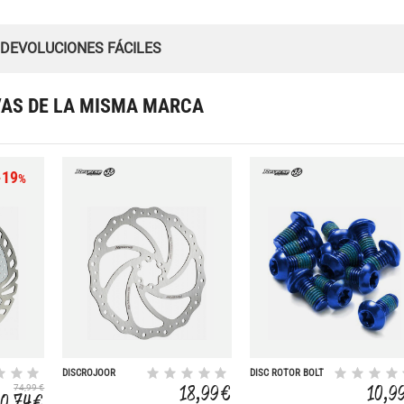
 DEVOLUCIONES FÁCILES
VAS DE LA MISMA MARCA
-19
%
DISCROJOOR
DISC ROTOR BOLT
STEEL 203MM
SET - 12 PCS.
18,99 €
10,9
74,99 €
0,74 €