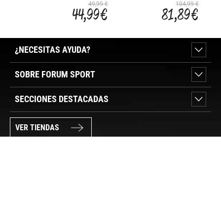
LARGE
PEDA
49,99 €
104,99 €
44,99 €
81,89 €
ALUM
MTB/
101
¿NECESITAS AYUDA?
SOBRE FORUM SPORT
SECCIONES DESTACADAS
VER TIENDAS
SÍGUENOS
PAGO SEGURO