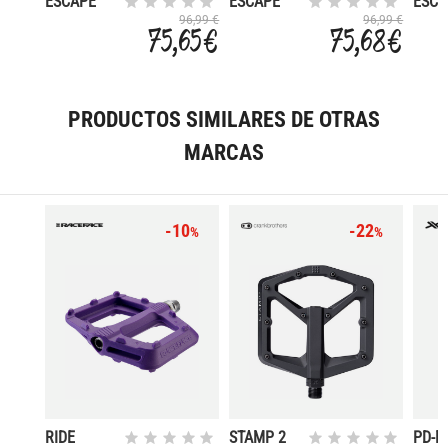
ESCAPE
ESCAPE
ESCA
PRO
96,99 €
96,99 €
75,65 €
75,68 €
PRODUCTOS SIMILARES DE OTRAS
MARCAS
-10
-22
%
%
RIDE
STAMP 2
PD-M