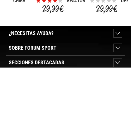
CHIBA
REACTOR
OPEN
2.0 BLOOM
29,99 €
29,99 €
¿NECESITAS AYUDA?
SOBRE FORUM SPORT
SECCIONES DESTACADAS
VER TIENDAS
SÍGUENOS