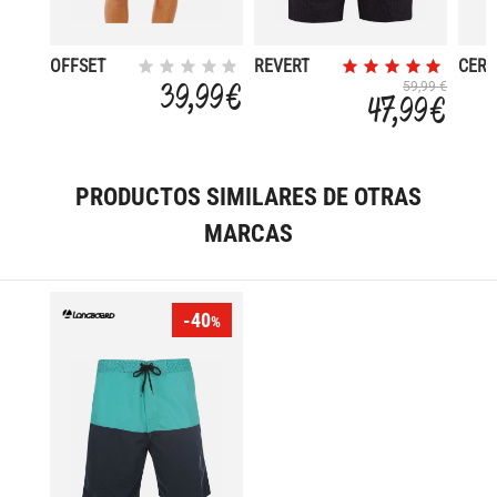
OFFSET
REVERT
CER
WASHED
39,99 €
59,99 €
47,99 €
PRODUCTOS SIMILARES DE OTRAS
MARCAS
-40
%