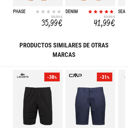
PHASE
DENIM
SEA
NINETEEN
ICON
59,99 €
59,99 €
35,99 €
41,99 €
PRODUCTOS SIMILARES DE OTRAS
MARCAS
-38
-31
%
%