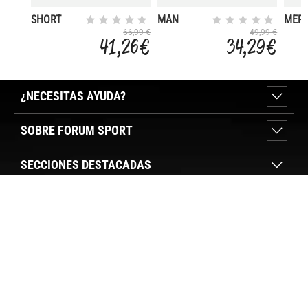
SHORT
MAN
MER
FLEECE
BERMUDA
- AM
66,99 €
49,99 €
41,26 €
34,29 €
PET
FOR
1
¿NECESITAS AYUDA?
SOBRE FORUM SPORT
SECCIONES DESTACADAS
VER TIENDAS
SÍGUENOS