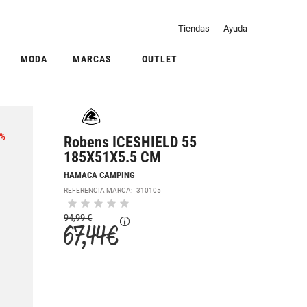
Tiendas
Ayuda
MODA
MARCAS
OUTLET
%
Robens ICESHIELD 55
185X51X5.5 CM
HAMACA CAMPING
REFERENCIA MARCA:
310105
94,99 €
67,44 €