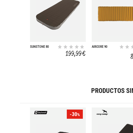
SUNSTONE 80
AIRCORE 90
200X70X8 CM
195X65X9 CM
199,99 €
PRODUCTOS SI
-30
%