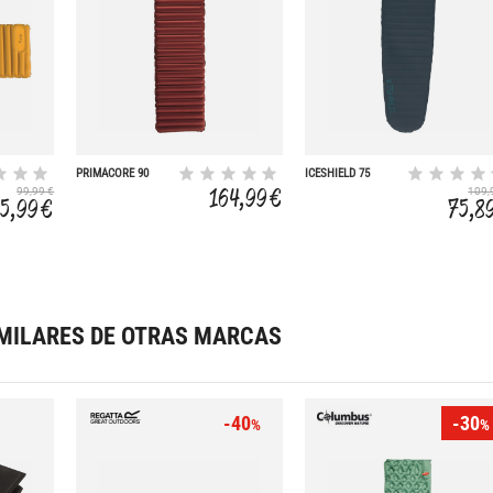
PRIMACORE 90
ICESHIELD 75
195X60X90 CM
195X62X7.5 CM
164,99 €
99,99 €
109,
85,99 €
75,8
MILARES DE OTRAS MARCAS
-40
-30
%
%