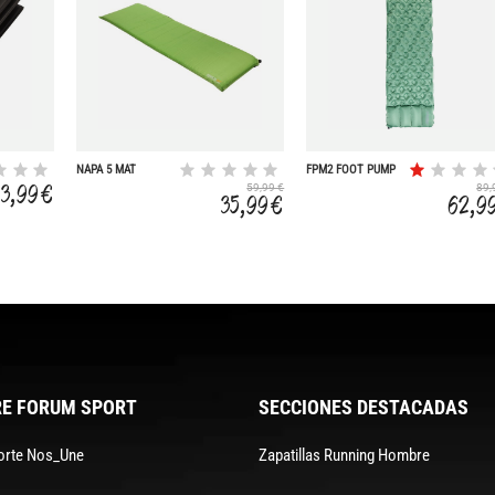
NAPA 5 MAT
FPM2 FOOT PUMP
MATTRESS
3,99 €
59,99 €
89,
ENVELOPE
35,99 €
62,9
E FORUM SPORT
SECCIONES DESTACADAS
orte Nos_Une
Zapatillas Running Hombre