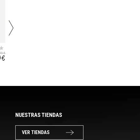
STRETCH SHEET
DREAMHAVEN
SIM SINGLE XL
DOUBLE 15 CM
33,99 €
99 €
334,99 €
9 €
311,54 €
NUESTRAS TIENDAS
VER TIENDAS