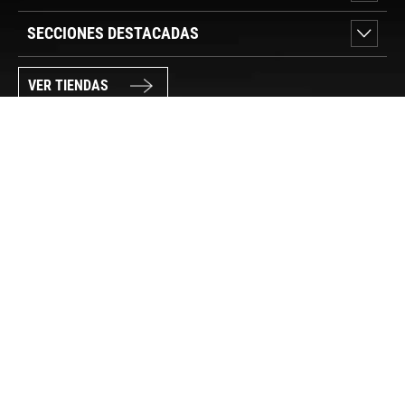
SECCIONES DESTACADAS
VER TIENDAS
SÍGUENOS
PAGO SEGURO
© FORUM SPORT 2025
Privacidad de datos
Aviso legal