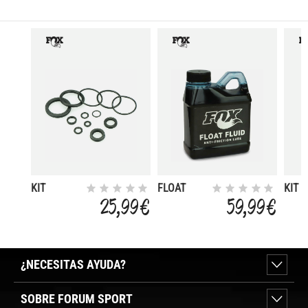
KIT
FLOAT
KIT
REPARACIN
FLUID 8OZ
MANT
25,99 €
59,99 €
FOX 32
(236ML)
RP C
FLOAT NA2
FLOA
DPX2
¿NECESITAS AYUDA?
SOBRE FORUM SPORT