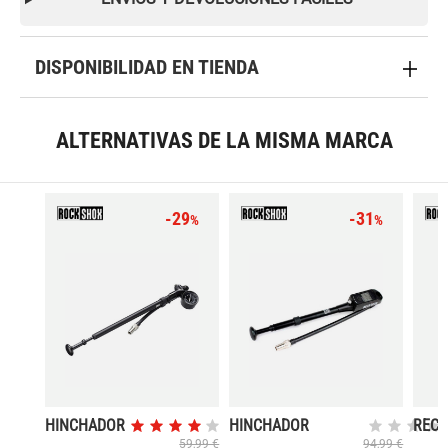
DISPONIBILIDAD EN TIENDA
ALTERNATIVAS DE LA MISMA MARCA
-29
-31
%
%
HINCHADOR
HINCHADOR
REC 
PRESION
HORQUILLA/AMORTI
HORQ
59,99 €
94,99 €