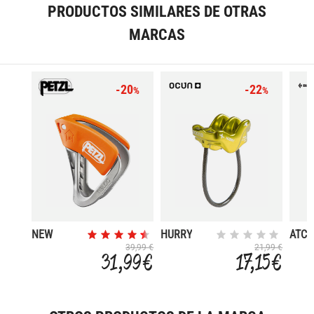
PRODUCTOS SIMILARES DE OTRAS
MARCAS
-20
-22
%
%
NEW
HURRY
ATC-
TIBLOC
39,99 €
21,99 €
31,99 €
17,15 €