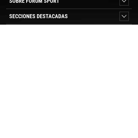
SOBRE FORUM SPORT
SECCIONES DESTACADAS
VER TIENDAS
SÍGUENOS
PAGO SEGURO
© FORUM SPORT 2025
Privacidad de datos
Aviso legal