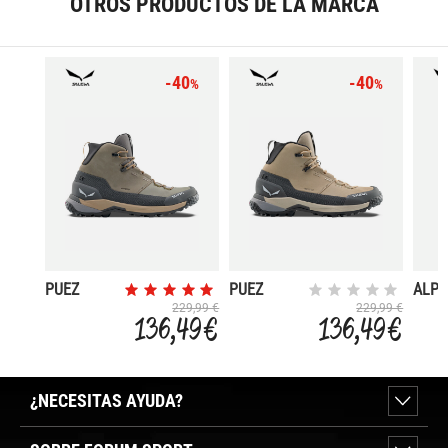
OTROS PRODUCTOS DE LA MARCA
-40
-40
%
%
PUEZ
PUEZ
ALPI
LEATHER
LEATHER
TRAI
229,99 €
229,99 €
136,49 €
136,49 €
MID
MID
MID 
POWERTEX
POWERTEX
TEX
¿NECESITAS AYUDA?