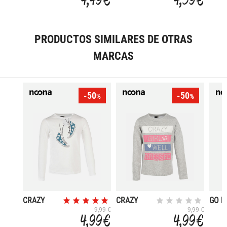
PRODUCTOS SIMILARES DE OTRAS
MARCAS
-50
-50
%
%
CRAZY
CRAZY
GO R
9,99 €
9,99 €
4,99 €
4,99 €