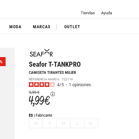
Tiendas
Ayuda
MODA
MARCAS
OUTLET
%
Seafor T-TANKPRO
CAMISETA TIRANTES MUJER
REFERENCIA MARCA:
722119
4
/
5
-
1
opiniones
9,99 €
4,99 €
ES
Fabricante
XS
S
M
L
XL