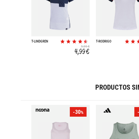
T-LINDGREN
T-RODRIGO
9,99 €
4,99 €
PRODUCTOS SI
-30
%