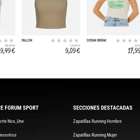
FALLON
OCEAN BREAK
38,99 €
12,99 €
29,
19,49 €
9,09 €
17,9
E FORUM SPORT
SECCIONES DESTACADAS
orte Nos_Une
Zapatillas Running Hombre
 nosotros
Zapatillas Running Mujer