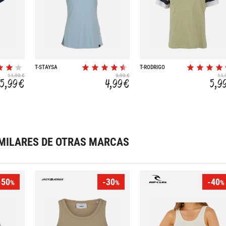
T-STAYSA
T-RODRIGO
11,99 €
9,99 €
11,
5,99 €
4,99 €
5,9
MILARES DE OTRAS MARCAS
-50
-30
-40
%
%
%