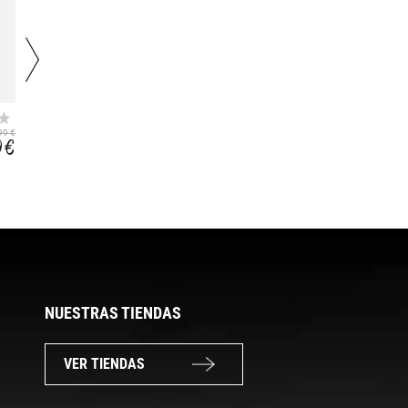
STUDIO LOUNGE
SPORTSWEAR
RIB
CHILL KNIT
99 €
38,99 €
29,99 €
9 €
27,29 €
20,99 €
NUESTRAS TIENDAS
VER TIENDAS