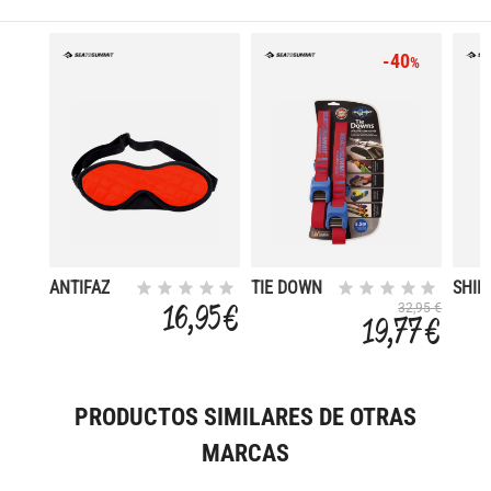
-40
%
ANTIFAZ
TIE DOWN
SHIR
SILICONE 5
FOLD
16,95 €
32,95 €
19,77 €
PRODUCTOS SIMILARES DE OTRAS
MARCAS