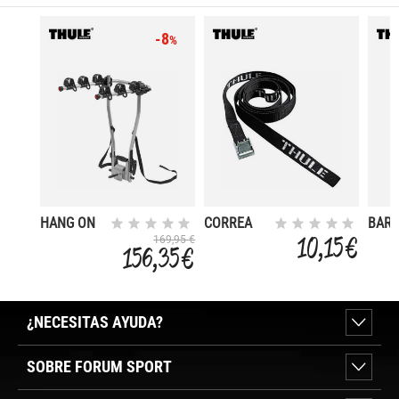
-8
%
HANG ON
CORREA
BAR
972 3 B
CARGA TH
ACE
10,15 €
169,95 €
156,35 €
120CM
CUA
TIPO
200
CINCHA
2UNI
1PZ
¿NECESITAS AYUDA?
SOBRE FORUM SPORT