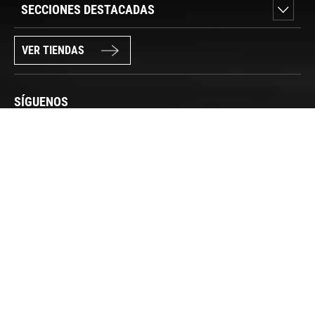
SECCIONES DESTACADAS
VER TIENDAS
SÍGUENOS
PAGO SEGURO
© FORUM SPORT 2025
Privacidad de datos
Aviso legal
Política de cookies
Canal Interno de Información