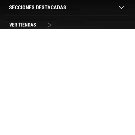
SECCIONES DESTACADAS
VER TIENDAS
SÍGUENOS
PAGO SEGURO
© FORUM SPORT 2025
Privacidad de datos
Aviso legal