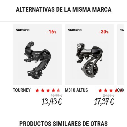
ALTERNATIVAS DE LA MISMA MARCA
-16
-30
%
%
TOURNEY
M310 ALTUS
CAM
SIN PATA
7/8VELOCIDADES
DEO
15,99 €
24,99 €
13,43 €
17,37 €
10/1
M51
SHA
DIRE
PRODUCTOS SIMILARES DE OTRAS