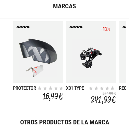
MARCAS
-12
%
PROTECTOR
X01 TYPE
REC
CLUTCH
2.1 11V
ROL
16,49 €
274,99 €
241,99 €
CAMBIO
RED
CAM
XX1 EAGLE
XX1
AXS
CERM
OTROS PRODUCTOS DE LA MARCA