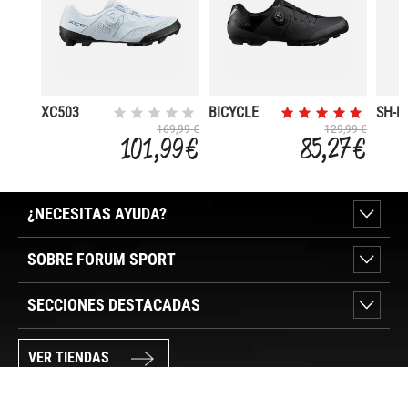
XC503
BICYCLE
SH-R
SHOES
169,99 €
129,99 €
101,99 €
85,27 €
XC302
¿NECESITAS AYUDA?
SOBRE FORUM SPORT
SECCIONES DESTACADAS
VER TIENDAS