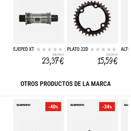
EJEPED XT
PLATO 22D
ALTU
71 118BSA
M9020
M315
38,95 €
25,99 €
23,37 €
15,59 €
TRIPLE
11V.
OTROS PRODUCTOS DE LA MARCA
-40
-34
%
%