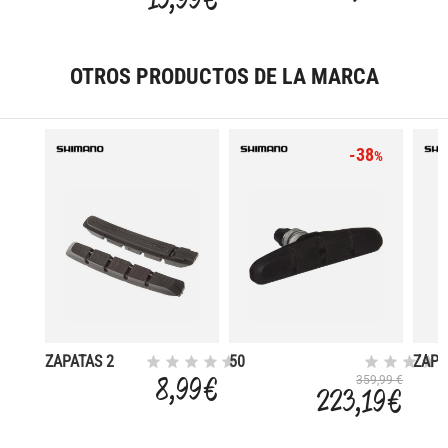
ADAPTADOR
FLATMOU
OTROS PRODUCTOS DE LA MARCA
-38
%
ZAPATAS 2
50
ZAPA
PARES
PAR.COMPL.DEORE-
PAR.
8,99 €
359,99 €
223,19 €
SUELTAS+1MM
ALIVIO MOJADO
ALIV
M970/770/600