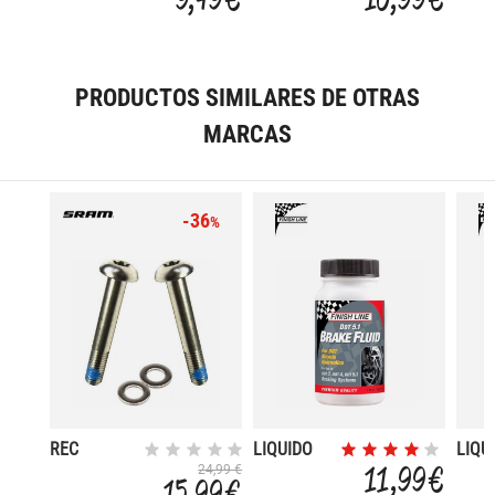
BLISTER
LOCK SM-
TORN
RT10
ZEE 
PRODUCTOS SIMILARES DE OTRAS
MARCAS
-36
%
REC
LIQUIDO
LIQU
TORNILLOS
DE FRENOS
DE F
11,99 €
24,99 €
15,99 €
PARA
DOT
MINE