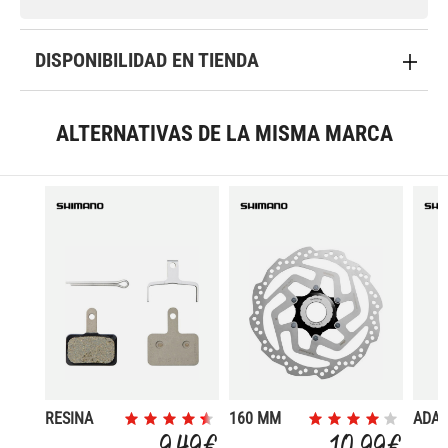
DISPONIBILIDAD EN TIENDA
ALTERNATIVAS DE LA MISMA MARCA
RESINA
160 MM
ADA
B052S
CENTER
C.L. 
9,49 €
10,99 €