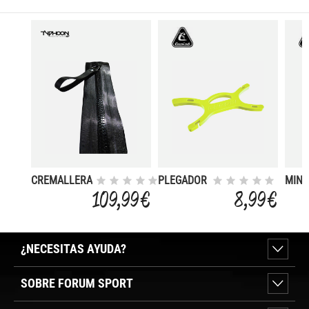
CREMALLERA
PLEGADOR
MINI
SUPERSEAL
CABO
PLE
109,99 €
8,99 €
TRAJES
BOYA
SEMISECOS
¿NECESITAS AYUDA?
SOBRE FORUM SPORT