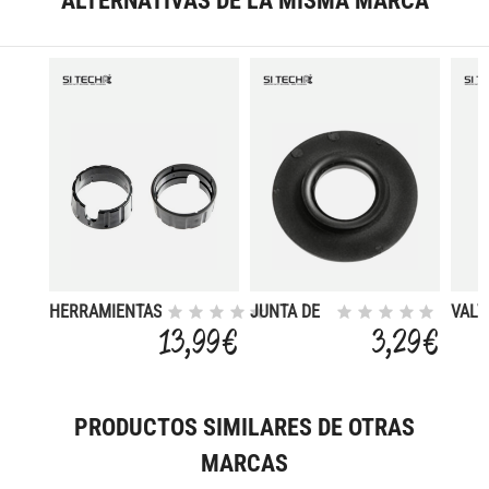
ALTERNATIVAS DE LA MISMA MARCA
HERRAMIENTAS
JUNTA DE
VALV
DESMONTAJE
GOMA
PEC
13,99 €
3,29 €
VLVULAS
PARA
GIRA
(UNIDAD
VLVULAS
SI-T
SI-TECH
PARA
(UNI
PRODUCTOS SIMILARES DE OTRAS
MARCAS