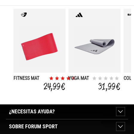
FITNESS MAT
YOGA MAT
COL
TPE
- 4MM (176
FITN
24,99 €
31,99 €
1830X610X15MM
X 61 CM)
¿NECESITAS AYUDA?
SOBRE FORUM SPORT