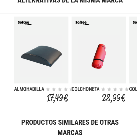
ALTERNATIVAS DE LA MISMA MARCA
ALMOHADILLA
COLCHONETA
COL
ABDOMINAL
MATRIXCELL
MATR
17,49 €
28,99 €
GROSOR 1.5
GROS
CM
CM
PRODUCTOS SIMILARES DE OTRAS
MARCAS