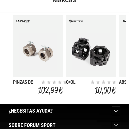
MARCAS
PINZAS DE
C/OL
ABS
COMPETICION
CIERRES DE
COL
102,99 €
10,00 €
PAR
LIBERACION
PAR
RAPIDA
¿NECESITAS AYUDA?
SOBRE FORUM SPORT