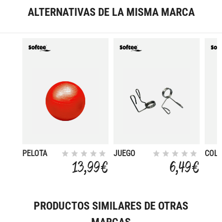
ALTERNATIVAS DE LA MISMA MARCA
PELOTA
JUEGO
COL
GIGANTE
CIERRES
PILA
13,99 €
6,49 €
55CM
OLIMPICOS
DELU
GRO
PRODUCTOS SIMILARES DE OTRAS