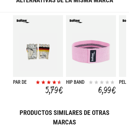
ALTERNATIVAS DE LA MISMA MARCA
PAR DE
HIP BAND
PELO
GUANTES
64X8 CM
MAS
5,79 €
6,99 €
REJILLA
PRODUCTOS SIMILARES DE OTRAS
MARCAS