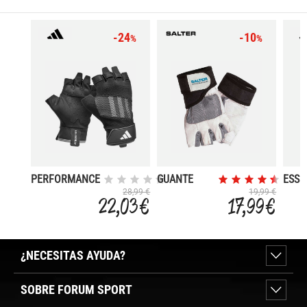
-24
-10
%
%
PERFORMANCE
GUANTE
ESSE
TRAINING
PIEL-
TRAI
28,99 €
19,99 €
22,03 €
17,99 €
GLOVES
SPANDEX
(AEROREADY)
CON
MUÑEQUERA
¿NECESITAS AYUDA?
SOBRE FORUM SPORT