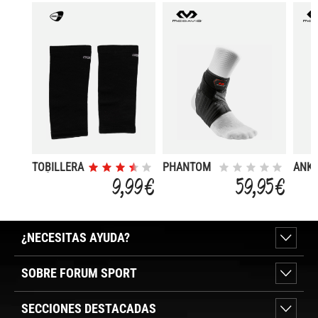
TOBILLERA
PHANTOM
ANK
ELÁSTICA
3+ ANKLE
SLEE
9,99 €
59,95 €
BRACE
¿NECESITAS AYUDA?
SOBRE FORUM SPORT
SECCIONES DESTACADAS