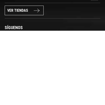
VER TIENDAS
SÍGUENOS
PAGO SEGURO
© FORUM SPORT 2025
Privacidad de datos
Aviso legal
Política de cookies
Canal Interno de Información
Condiciones generales