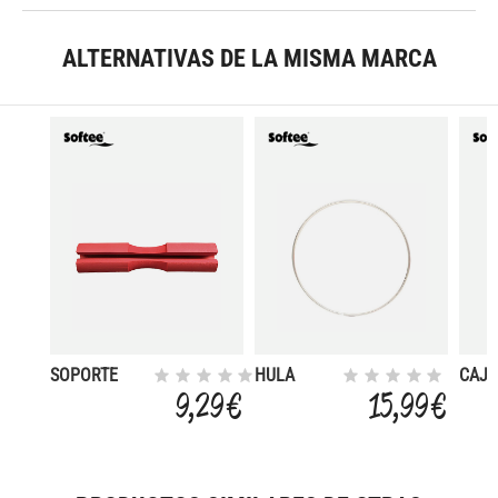
ALTERNATIVAS DE LA MISMA MARCA
SOPORTE
HULA
CAJ
PROTECCIN
HOOP
MULT
9,29 €
15,99 €
PARA
ACERO
SENTADILLAS
INOX VACO