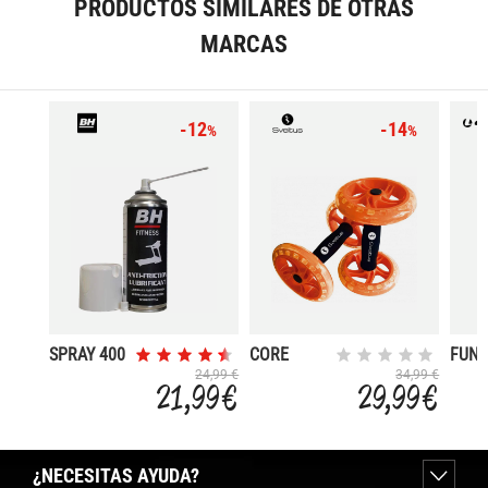
PRODUCTOS SIMILARES DE OTRAS
MARCAS
-12
-14
%
%
SPRAY 400
CORE
FUNC
MM
TRAINING
BALL
24,99 €
34,99 €
21,99 €
29,99 €
WHEELS
¿NECESITAS AYUDA?