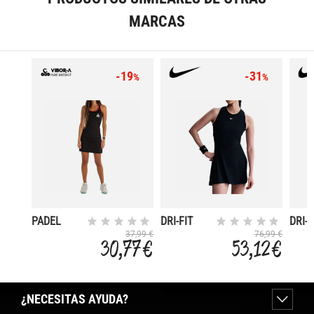
MARCAS
-19
-31
%
%
PADEL
DRI-FIT
DRI-F
RUSSELL
VICTORY
VICT
37,99 €
76,99 €
30,77 €
53,12 €
¿NECESITAS AYUDA?