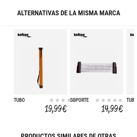
ALTERNATIVAS DE LA MISMA MARCA
TUBO
SOPORTE
TUB
RECOGEPELOTAS
RED TENIS
RECO
19,99 €
14,99 €
MESA
REGULABLE
PRODUCTOS SIMILARES DE OTRAS