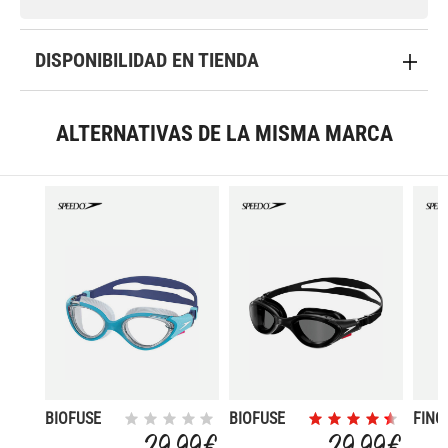
DISPONIBILIDAD EN TIENDA
ALTERNATIVAS DE LA MISMA MARCA
BIOFUSE
BIOFUSE
FING
2.0
2.0
PADD
29,99 €
29,99 €