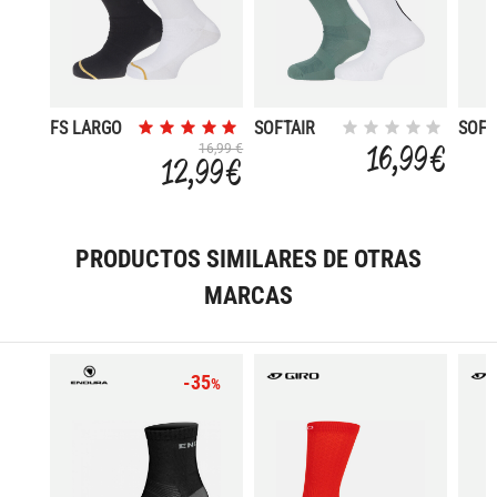
FS LARGO
SOFTAIR
SOFT
2P
25 2P
25 2
16,99 €
16,99 €
12,99 €
PRODUCTOS SIMILARES DE OTRAS
MARCAS
-35
%