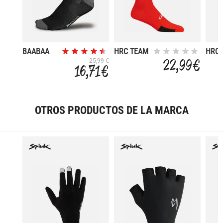
BAABAA
HRC TEAM
HRC 
MERINO
22,99 €
25,99 €
16,71 €
OTROS PRODUCTOS DE LA MARCA