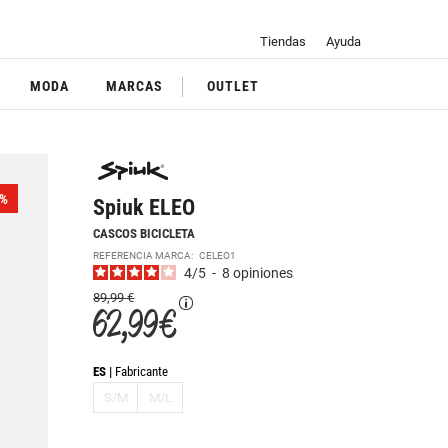
Tiendas
Ayuda
MODA
MARCAS
OUTLET
%
Spiuk ELEO
CASCOS BICICLETA
REFERENCIA MARCA:
CELEO1
4
/
5
-
8
opiniones
89,99 €
62,99 €
ES
Fabricante
S/M
M/L