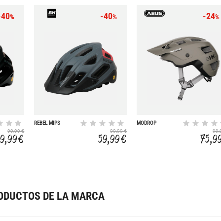
-40
-40
-24
%
%
%
REBEL MIPS
MODROP
99,99 €
99,99 €
99,
59,99 €
59,99 €
75,9
ODUCTOS DE LA MARCA