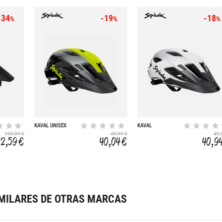
-34
-19
-18
%
%
%
KAVAL UNISEX
KAVAL
109,99 €
49,99 €
49,
72,59 €
40,04 €
40,9
MILARES DE OTRAS MARCAS