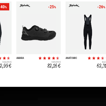
-40
-25
-26
%
%
%
AMARA
ANATOMIC
104,99 €
109,99 €
84,
2,99 €
82,16 €
62,3