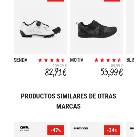
SENDA
MOTIV
BLIS
INDOOR
AFTE
109,99 €
89,99 €
82,71 €
53,99 €
PRODUCTOS SIMILARES DE OTRAS
MARCAS
-47
-34
%
%