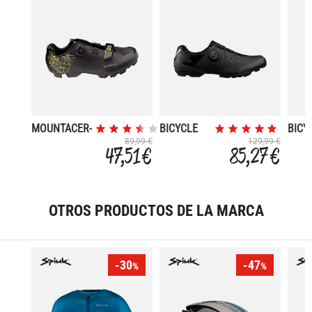
MOUNTACER-
BICYCLE
BICY
2
SHOES
SHOE
89,99 €
129,99 €
47,51 €
85,27 €
XC302
EX70
OTROS PRODUCTOS DE LA MARCA
-30
-47
%
%