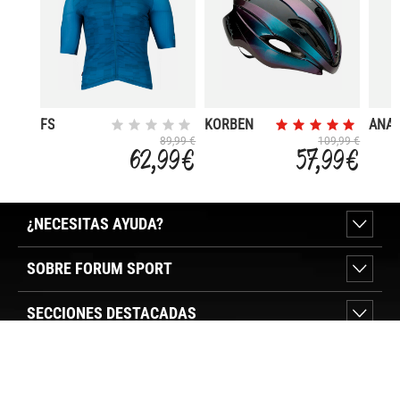
FS
KORBEN
ANA
UNISEX
89,99 €
109,99 €
62,99 €
57,99 €
¿NECESITAS AYUDA?
SOBRE FORUM SPORT
SECCIONES DESTACADAS
VER TIENDAS