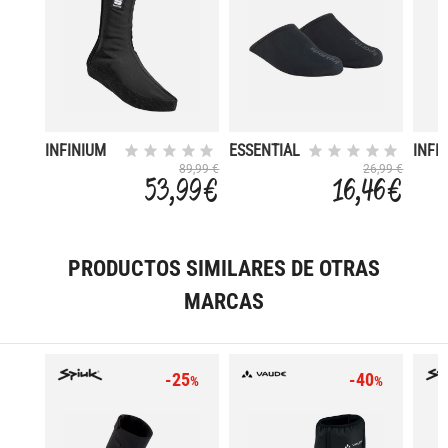
INFINIUM
ESSENTIAL
INFI
ALL ROAD
BOOT
89,99 €
26,99 €
53,99 €
16,46 €
PRODUCTOS SIMILARES DE OTRAS
MARCAS
-25
-40
%
%