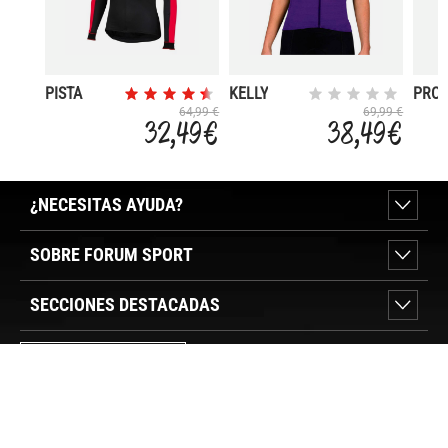
PISTA
KELLY
PRO
THERMAL
BASE
64,99 €
69,99 €
32,49 €
38,49 €
SLEE
¿NECESITAS AYUDA?
SOBRE FORUM SPORT
SECCIONES DESTACADAS
VER TIENDAS
SÍGUENOS