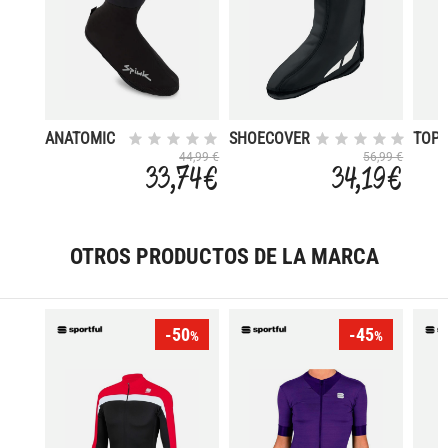
ANATOMIC
SHOECOVER
TOP 
MEMBRANA
WET LIGHT
MEM
44,99 €
56,99 €
33,74 €
34,19 €
III
OTROS PRODUCTOS DE LA MARCA
-50
-45
%
%