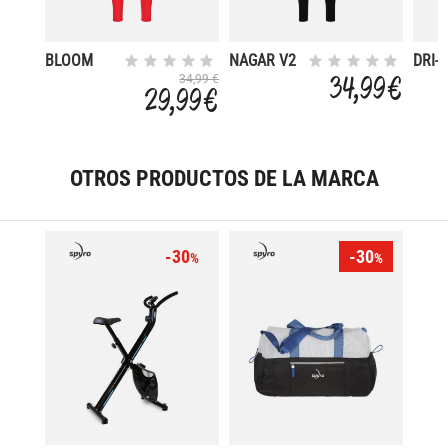
BLOOM
NAGAR V2
DRI-F
PRO 
34,99 €
34,99 €
29,99 €
OTROS PRODUCTOS DE LA MARCA
-30
-30
%
%