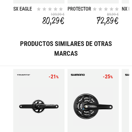
SX EAGLE
PROTECTOR
NX E
DUB
PLATO X01
DUB 
109,99 €
89,99 €
80,29 €
72,89 €
BOOST 170
32D 94BCD
DM 3
DM 32D
CARBON
PRODUCTOS SIMILARES DE OTRAS
MARCAS
-21
-25
%
%