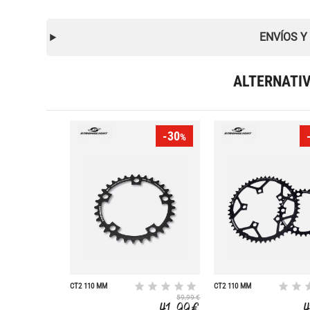
ENVÍOS Y
ALTERNATI
-30
%
CT2 110 MM
CT2 110 MM
10/11V. 36
CAMPAGNOLO 11V
59,99 €
34
41,99 €
4