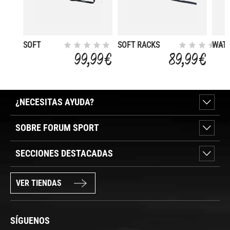
SOFT
SOFT RACKS
WAT
RACKS
SUP/LONGBOARD
CAR 
99,99 €
89,99 €
DOUBLE
70 CM
COV
SING
¿NECESITAS AYUDA?
SOBRE FORUM SPORT
SECCIONES DESTACADAS
VER TIENDAS
SÍGUENOS