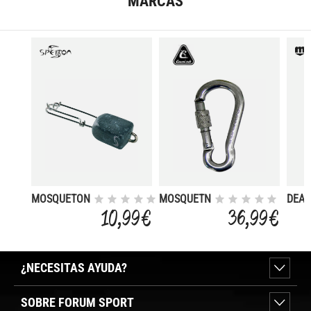
MARCAS
MOSQUETON
MOSQUETN
DEAD
TRACCION
CON
SNA
10,99 €
36,99 €
10 CM INOX
VIROLA
STAI
CON PLOMO
AISI 316
STEE
100MM
LINE
¿NECESITAS AYUDA?
SOBRE FORUM SPORT