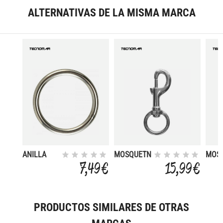
ALTERNATIVAS DE LA MISMA MARCA
ANILLA
MOSQUETN
MOS
INOX
INOX CON
DOBL
7,49 €
15,99 €
REDONDA
ANILLA
(PAC
PRODUCTOS SIMILARES DE OTRAS