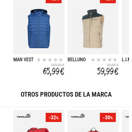
MAN VEST
BELLUNO
L.I.M
SNAPS
ALP
109,99 €
99,99 €
65,99 €
59,99 €
HOOD
VEST
OTROS PRODUCTOS DE LA MARCA
-32
-30
%
%