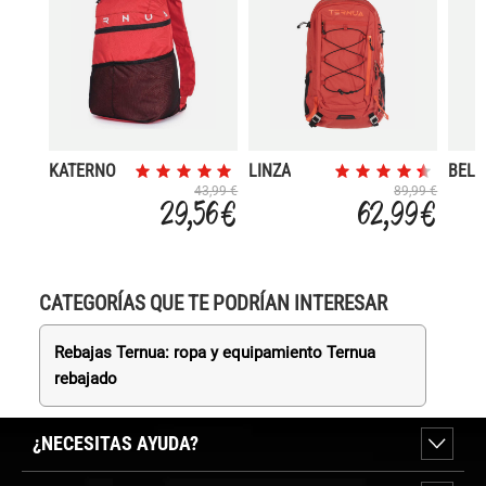
KATERNO
LINZA
BEL
20
43,99 €
89,99 €
29,56 €
62,99 €
CATEGORÍAS QUE TE PODRÍAN INTERESAR
Rebajas Ternua: ropa y equipamiento Ternua
rebajado
¿NECESITAS AYUDA?