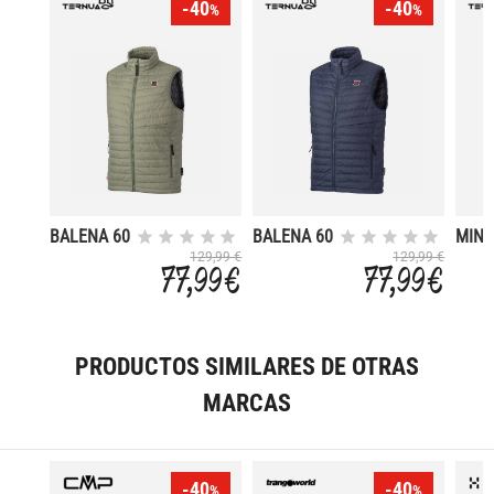
-40
-40
%
%
BALENA 60
BALENA 60
MINT
BRO
129,99 €
129,99 €
77,99 €
77,99 €
PRODUCTOS SIMILARES DE OTRAS
MARCAS
-40
-40
%
%