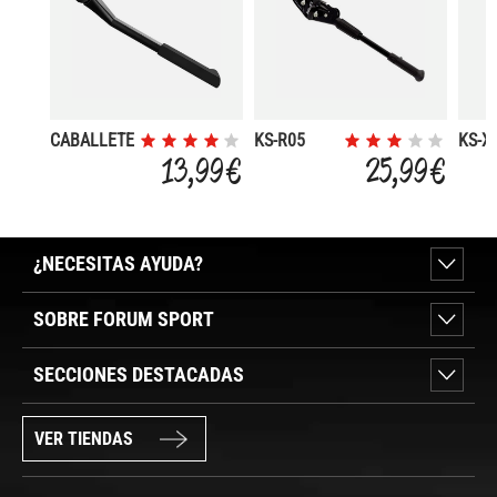
CABALLETE
KS-R05
KS-X
LATER.
SOPORTE
CAB.
13,99 €
25,99 €
URSUS
CABALLETE
PAR
MOOI 26-28
TRASERO
MONT
AJUS
¿NECESITAS AYUDA?
SOBRE FORUM SPORT
SECCIONES DESTACADAS
VER TIENDAS