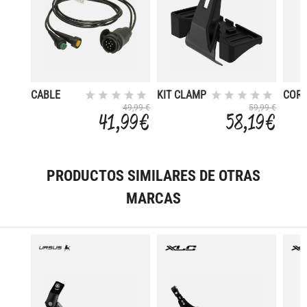
CABLE
KIT CLAMP
COR
ELECTRICO
5230
PAR
49,99 €
59,99 €
41,99 €
58,19 €
13PINES
CUA
1400MM
EXTR
MINIPOINT
LAR
PRODUCTOS SIMILARES DE OTRAS
MARCAS