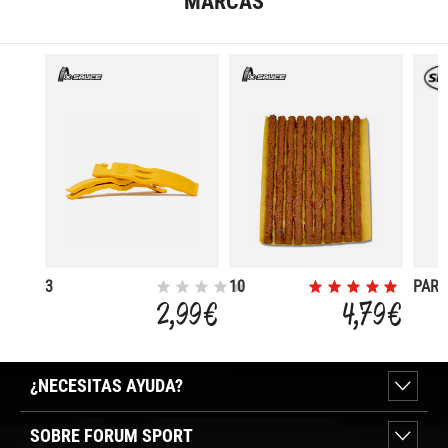
MARCAS
3
10
PAR
DESMONTABLES
MECHAS
RAPI
2,99 €
4,79 €
DE 3.5MM
UND
¿NECESITAS AYUDA?
SOBRE FORUM SPORT