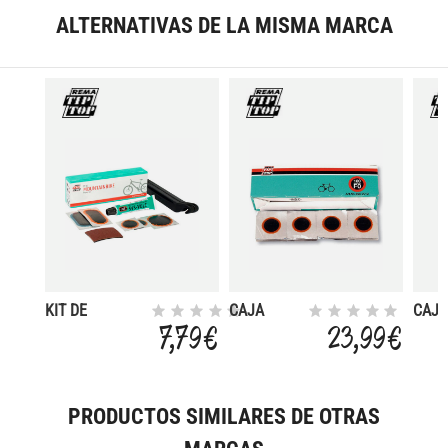
ALTERNATIVAS DE LA MISMA MARCA
KIT DE
CAJA
CAJA
REPARACIONES
PARCHES
TOP 
7,79 €
23,99 €
TT05 MTB
RED F0 100
UNID
PRODUCTOS SIMILARES DE OTRAS