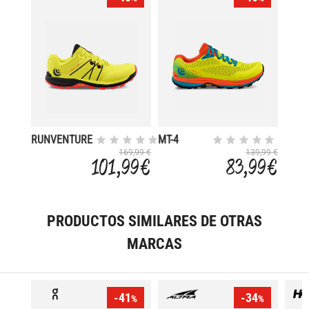
RUNVENTURE
MT-4
4
169,99 €
139,99 €
101,99 €
83,99 €
PRODUCTOS SIMILARES DE OTRAS
MARCAS
-41
-34
%
%