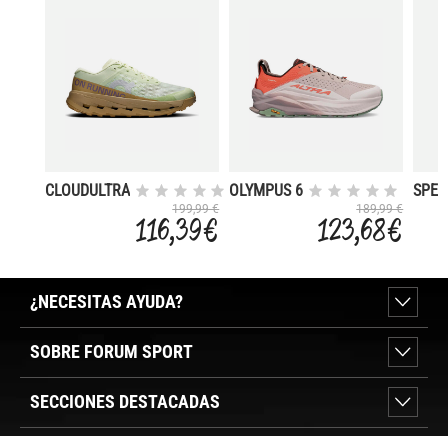
CLOUDULTRA
OLYMPUS 6
SPEE
3
7
199,99 €
189,99 €
116,39 €
123,68 €
¿NECESITAS AYUDA?
SOBRE FORUM SPORT
SECCIONES DESTACADAS