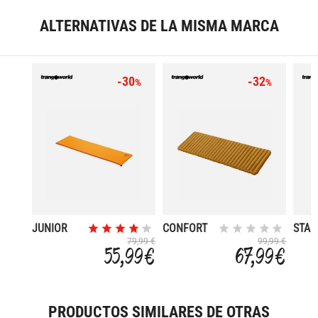
ALTERNATIVAS DE LA MISMA MARCA
-30
-32
%
%
JUNIOR
CONFORT
STA
MAT
AIR
MAT
79,99 €
99,99 €
55,99 €
67,99 €
160X50X2
185X55X6
30X4
VT
PRODUCTOS SIMILARES DE OTRAS