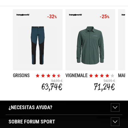
-32
-25
%
%
GRISONS
VIGNEMALE
MAR
94,99 €
94,99 €
63,74 €
71,24 €
¿NECESITAS AYUDA?
SOBRE FORUM SPORT