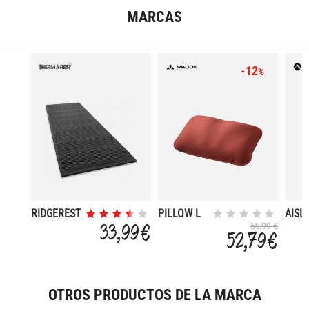
MARCAS
-12
%
RIDGEREST
PILLOW L
AISL
CLASIC
AUTO
33,99 €
59,99 €
52,79 €
180X
OTROS PRODUCTOS DE LA MARCA