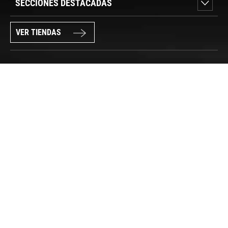
SECCIONES DESTACADAS
VER TIENDAS
SÍGUENOS
PAGO SEGURO
© FORUM SPORT 2025
Privacidad de datos
Aviso legal
Política de cookies
Canal Interno de Información