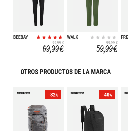
BEEBAY
WALK
FRIZ
99,99 €
99,99 €
69,99 €
59,99 €
OTROS PRODUCTOS DE LA MARCA
-32
-40
%
%