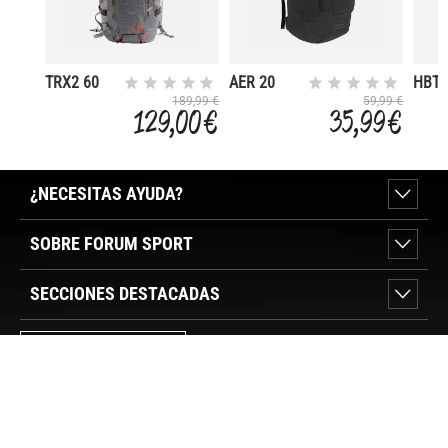
TRX2 60
AER 20
HBT 
PRO DR
189,99 €
59,99 €
129,00 €
35,99 €
¿NECESITAS AYUDA?
SOBRE FORUM SPORT
SECCIONES DESTACADAS
VER TIENDAS
SÍGUENOS