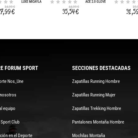
LUXE MICAYLA
ACE 2.0 GLOVE
GATTO
34,99 €
44,99 €
39,
27,99 €
35,54 €
31,5
E FORUM SPORT
SECCIONES DESTACADAS
orte Nos_Une
Zapatillas Running Hombre
 nosotros
Zapatillas Running Mujer
al equipo
Zapatillas Trekking Hombre
Sport Club
Pantalones Montaña Hombre
ción en el Deporte
Mochilas Montaña