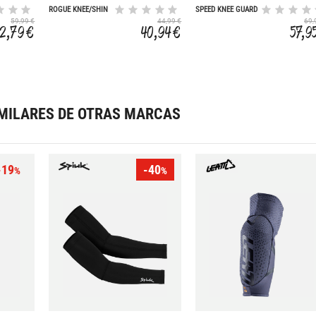
ROGUE KNEE/SHIN
SPEED KNEE GUARD
GUARD
2017
59,99 €
44,99 €
69,
52,79 €
40,94 €
57,9
MILARES DE OTRAS MARCAS
-19
-40
%
%