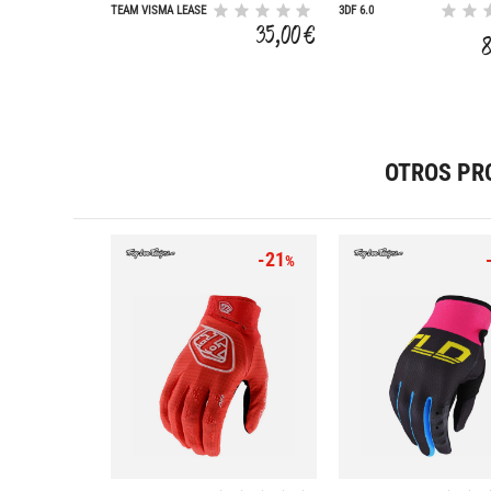
TEAM VISMA LEASE
3DF 6.0
PREMIUM REPLICA
35,00 €
THERMAL ARM
WARMERS 2026
OTROS PR
-21
%