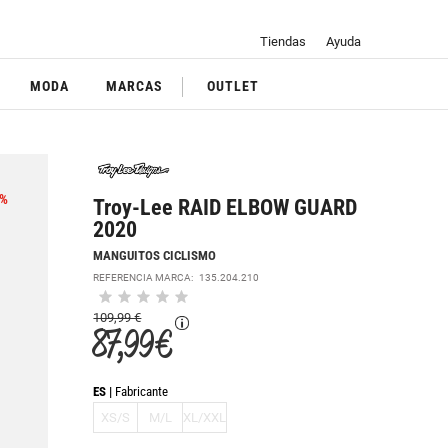
Tiendas
Ayuda
MODA
MARCAS
OUTLET
%
Troy-Lee RAID ELBOW GUARD
2020
MANGUITOS CICLISMO
REFERENCIA MARCA:
135.204.210
109,99 €
87,99 €
ES
Fabricante
XS/S
M/L
XL/XXL