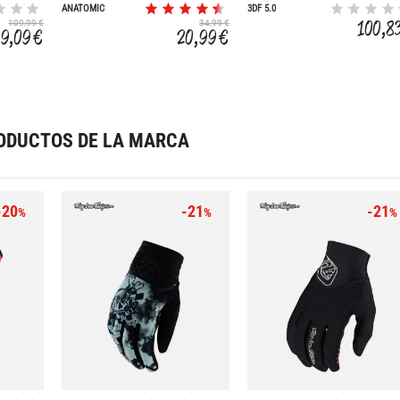
ANATOMIC
3DF 5.0
100,8
109,99 €
34,99 €
89,09 €
20,99 €
ODUCTOS DE LA MARCA
-20
-21
-21
%
%
%