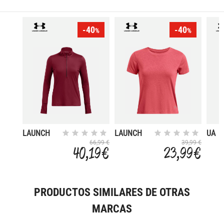
-40
-40
%
%
LAUNCH
LAUNCH
UA
PRO
STRE
66,99 €
39,99 €
40,19 €
23,99 €
SS
PRODUCTOS SIMILARES DE OTRAS
MARCAS