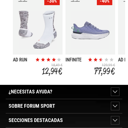
-30
-40
%
%
AD RUN
INFINITE
AD R
CUSHION
PRO
CUSH
18,49 €
129,99 €
12,94 €
77,99 €
¿NECESITAS AYUDA?
SOBRE FORUM SPORT
SECCIONES DESTACADAS