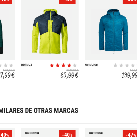
BRENVA
MONVISO
INSULATION
179,99 €
119,99 €
199,
07,99 €
65,99 €
139,9
MILARES DE OTRAS MARCAS
-40
-40
-47
%
%
%