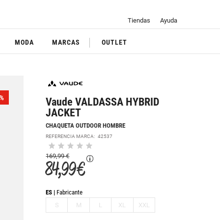
Tiendas
Ayuda
MODA
MARCAS
OUTLET
%
Vaude VALDASSA HYBRID
JACKET
CHAQUETA OUTDOOR HOMBRE
REFERENCIA MARCA:
42537
169,99 €
84,99 €
ES
Fabricante
S
M
L
XL
XXL