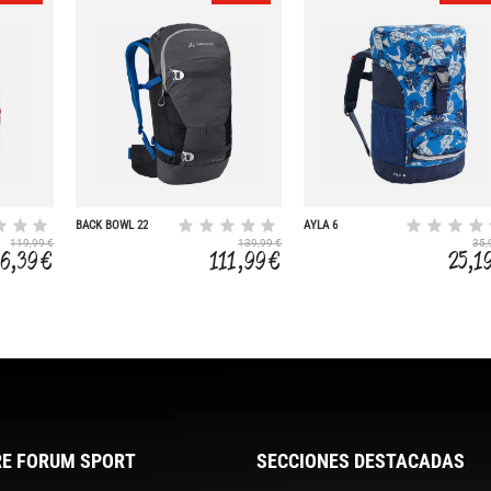
BACK BOWL 22
AYLA 6
119,99 €
139,99 €
35,
86,39 €
111,99 €
25,1
E FORUM SPORT
SECCIONES DESTACADAS