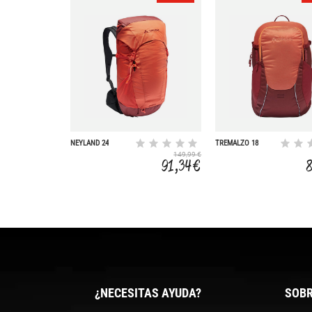
NEYLAND 24
TREMALZO 18
149,99 €
91,34 €
¿NECESITAS AYUDA?
SOBR