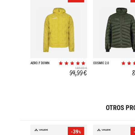
AERO F DOWN
COSMIC 2.0
189,99 €
94,99 €
8
OTROS PR
-39
%