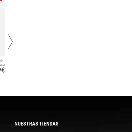
TORPET II
NEYLAND 30
99 €
109,99 €
149,99 €
9 €
65,99 €
92,39 €
NUESTRAS TIENDAS