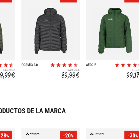
COSMIC 2.0
AERO F
149,99 €
149,99 €
189,
9,99 €
89,99 €
99,1
ODUCTOS DE LA MARCA
-28
-20
-30
%
%
%