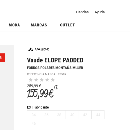
Tiendas
Ayuda
MODA
MARCAS
OUTLET
%
Vaude ELOPE PADDED
FORROS POLARES MONTAÑA MUJER
REFERENCIA MARCA:
42509
259,99 €
155,99 €
ES
Fabricante
34
36
38
40
42
44
46