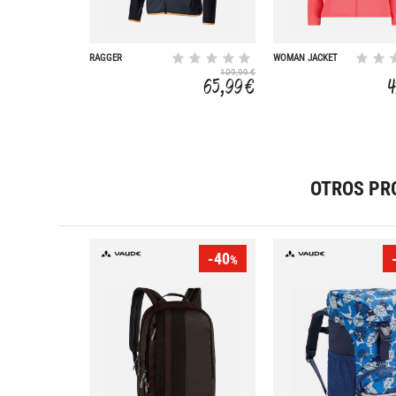
RAGGER
WOMAN JACKET
FIX HOOD
109,99 €
65,99 €
4
OTROS PR
-40
%