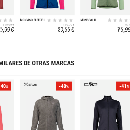
MONVISO FLEECE II
MONSIVO II
119,99 €
119,99 €
99,
83,99 €
83,99 €
79,9
MILARES DE OTRAS MARCAS
-40
-40
-41
%
%
%