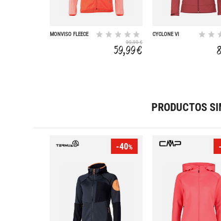
MONVISO FLEECE
CYCLONE VI
FZ JACKET
99,99 €
59,99 €
PRODUCTOS SI
-40
%