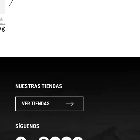
CITYGO 14
ASYMMETRIC 48+8
99 €
79,99 €
219,99 €
9 €
47,99 €
146,51 €
NUESTRAS TIENDAS
VER TIENDAS
SÍGUENOS