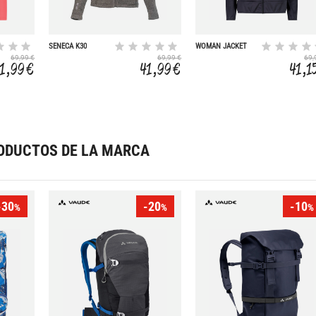
SENECA K30
WOMAN JACKET
69,99 €
69,99 €
69,
1,99 €
41,99 €
41,1
ODUCTOS DE LA MARCA
-30
-20
-10
%
%
%