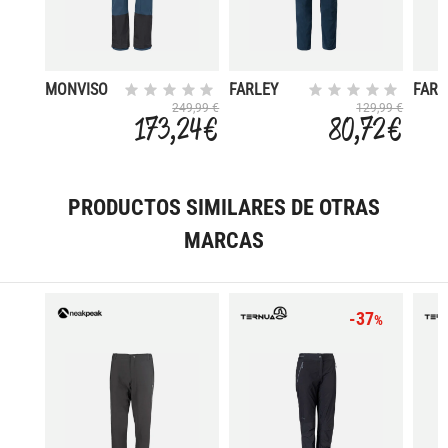
MONVISO
FARLEY
FARL
ALPINE
STRETCH
STRE
249,99 €
129,99 €
173,24 €
80,72 €
ZO II
CAPRI
ZIP II
PRODUCTOS SIMILARES DE OTRAS
MARCAS
-37
%