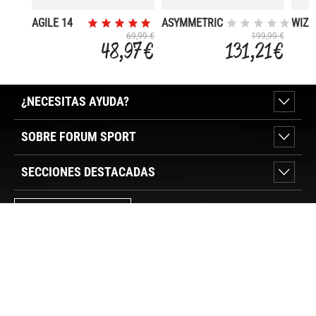
AGILE 14
ASYMMETRIC
WIZA
42+8
24+4
69,99 €
199,99 €
48,97 €
131,21 €
¿NECESITAS AYUDA?
SOBRE FORUM SPORT
SECCIONES DESTACADAS
VER TIENDAS
SÍGUENOS