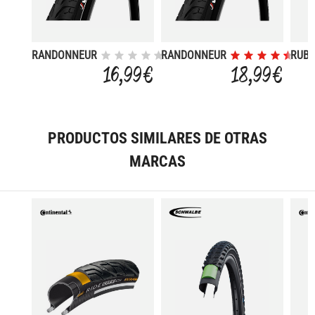
RANDONNEUR
RANDONNEUR
RUBI
40-622 RIGID
47-559
622/
16,99 €
18,99 €
D REFL
PRODUCTOS SIMILARES DE OTRAS
MARCAS