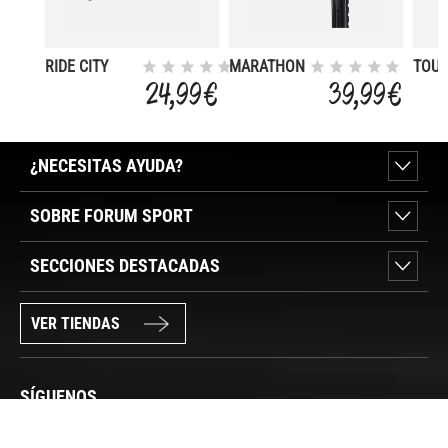
RIDE CITY
MARATHON
TOUR
700X42C
365
700X
24,99 €
39,99 €
RIGIDA
28X2.00
ANTI
REFLECTANTE
HS475
PERF
GREENG
¿NECESITAS AYUDA?
SOBRE FORUM SPORT
SECCIONES DESTACADAS
VER TIENDAS
SÍGUENOS