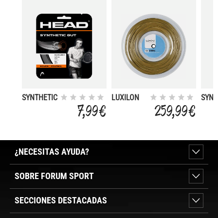
SYNTHETIC
LUXILON
SYNT
SET 16 WH
BB
GUT 
7,99 €
259,99 €
ORIGINAL
DURA
16 (
¿NECESITAS AYUDA?
SOBRE FORUM SPORT
SECCIONES DESTACADAS