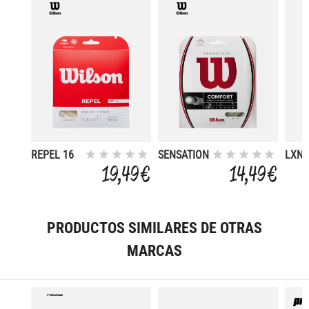
REPEL 16
SENSATION
LXN 
SET
15L
SPIN
19,49 €
14,49 €
NATURAL
SET
16G
PRODUCTOS SIMILARES DE OTRAS
MARCAS