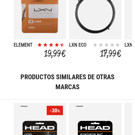
ELEMENT
LXN ECO
LXN 
130 SET
SPIN 125
POW
19,99 €
17,99 €
SET
125 
PRODUCTOS SIMILARES DE OTRAS
MARCAS
-30
%