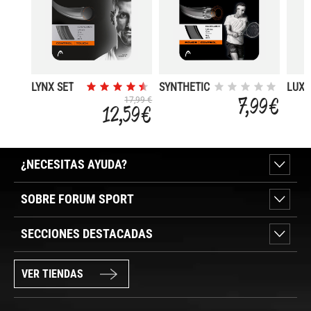
LYNX SET
SYNTHETIC
LUXI
SET 16 WH
BB
7,99 €
17,99 €
12,59 €
ORIG
¿NECESITAS AYUDA?
SOBRE FORUM SPORT
SECCIONES DESTACADAS
VER TIENDAS