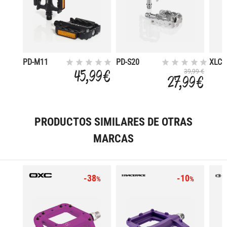
PD-M11
PD-S20
XLC 
PED.ALU
100.5X63MM
PEDA
45,99 €
39,99 €
27,99 €
MTB/ATB
UNIL
ULTRALIGHT
II 98X62MM
N
PRODUCTOS SIMILARES DE OTRAS
MARCAS
-38
-10
%
%