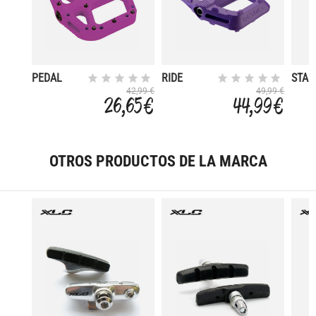
PEDAL
RIDE
STAM
LOAM 20
SMA
42,99 €
49,99 €
26,65 €
44,99 €
NYLON
GEN 
FLAT
OTROS PRODUCTOS DE LA MARCA