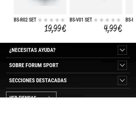
BS-R02 SET
BS-V01 SET
BS-R
4
2 ZAPATAS
ZAPA
19,99 €
4,99 €
FRENO V-
CTRA
BRAKE 70
P/N
MM
¿NECESITAS AYUDA?
SOBRE FORUM SPORT
SECCIONES DESTACADAS
VER TIENDAS
SÍGUENOS