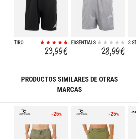
TIRO
ESSENTIALS
3 ST
ESSENTIALS
THREE
CHEL
23,99 €
28,99 €
STRIPES
CHELSEA
PRODUCTOS SIMILARES DE OTRAS
MARCAS
-25
-25
%
%