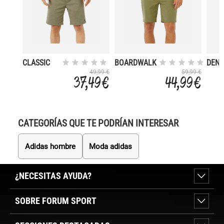
CLASSIC
BOARDWALK
DENI
SURF
PHASE
49,99 €
59,99 €
37,49 €
44,99 €
NINETEEN
CATEGORÍAS QUE TE PODRÍAN INTERESAR
Adidas hombre
Moda adidas
¿NECESITAS AYUDA?
SOBRE FORUM SPORT